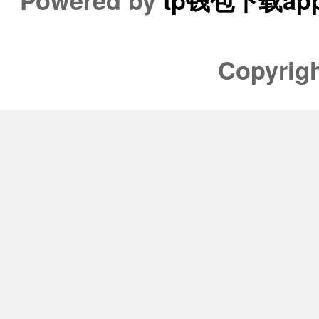
Powered by
tp钱包下载ap
Copyrig